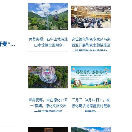
再登央视！石牛山凭清凉
这位德化陶瓷专家赴马来
福建省溪谷文旅生活季解锁夏日清凉玩法 别人避暑靠空调你在德化瀑布下开麦“喊泉”喝咖啡
山水惊艳全国观众
西亚开展陶瓷主题讲座及
瓷板画制作体验活动
世界瓷都，自在德化 | “五
三月三（4月17日），来
一”假期，德化文旅交出
德化葛坑龙塔畲族村载歌
一份亮眼的成绩单
载舞吧~