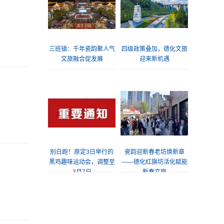
三班镇：千年瓷韵聚人气
四级政策叠加，德化文旅
文旅融合促发展
迎来新机遇
别白跑！原定3日举行的
瓷韵迎新春老坊焕新章
黑鸡趣味运动会，调整至
——德化红旗坊活化赋能
3月7日
新春文旅