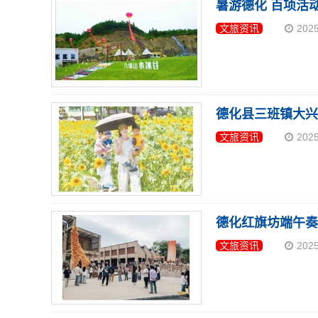
暑游德化 百项活
文旅资讯
202
德化县三班镇大兴
文旅资讯
202
德化红旗坊端午奏
文旅资讯
202