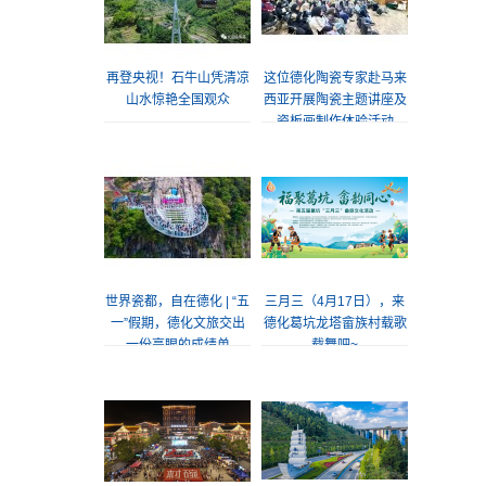
再登央视！石牛山凭清凉
这位德化陶瓷专家赴马来
山水惊艳全国观众
西亚开展陶瓷主题讲座及
瓷板画制作体验活动
世界瓷都，自在德化 | “五
三月三（4月17日），来
一”假期，德化文旅交出
德化葛坑龙塔畲族村载歌
一份亮眼的成绩单
载舞吧~