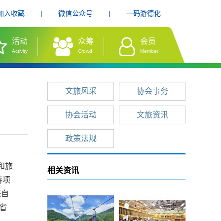
加入收藏
|
微信公众号
|
一码游德化
活动
众筹
会员
Activity
Crowd
Member
文旅风采
协会事务
协会活动
文旅资讯
政策法规
和旅
相关资讯
持项
来自
省