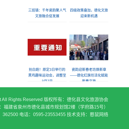
三班镇：千年瓷韵聚人气
四级政策叠加，德化文旅
文旅融合促发展
迎来新机遇
别白跑！原定3日举行的
瓷韵迎新春老坊焕新章
黑鸡趣味运动会，调整至
——德化红旗坊活化赋能
3月7日
新春文旅
ua.net All Rights Reserved 版权所有：德化县文化旅游协会
：福建省泉州市德化县城市规划馆2楼（学府路15号）
362500 电话：0595-23553455
技术支持：憨鼠网络