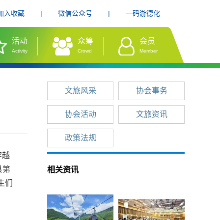
加入收藏
|
微信公众号
|
一码游德化
活动
众筹
会员
Activity
Crowd
Member
文旅风采
协会事务
协会活动
文旅资讯
政策法规
穿越
县第
相关资讯
生们