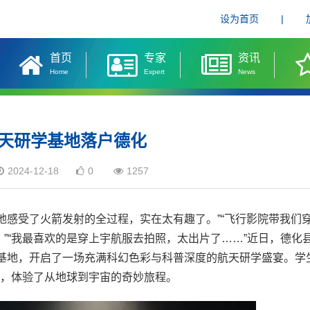
设为首页
|
首页
专家
资讯
Home
Expert
News
航天研学基地落户德化
2024-12-18
0
1257
境地感受了火箭发射的全过程，实在太有趣了。”“飞行影院带我们
”“我最喜欢的是穿上宇航服去拍照，太出片了……”近日，德化
研学基地，开启了一场充满科幻色彩与科普深度的航天研学盛宴。学
险，体验了从地球到宇宙的奇妙旅程。