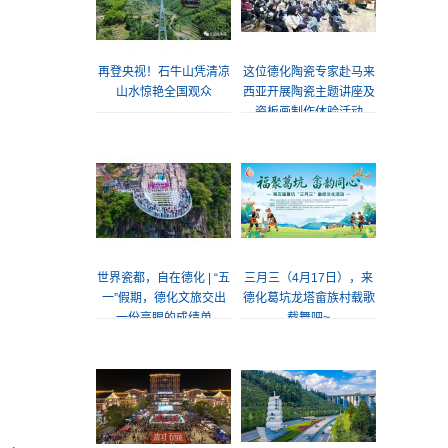
再登央视！石牛山凭清凉
这位德化陶瓷专家赴马来
山水惊艳全国观众
西亚开展陶瓷主题讲座及
瓷板画制作体验活动
世界瓷都，自在德化 | “五
三月三（4月17日），来
一”假期，德化文旅交出
德化葛坑龙塔畲族村载歌
一份亮眼的成绩单
载舞吧~