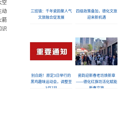
太空
生动
三班镇：千年瓷韵聚人气
四级政策叠加，德化文旅
文旅融合促发展
迎来新机遇
火箭
知识
别白跑！原定3日举行的
瓷韵迎新春老坊焕新章
黑鸡趣味运动会，调整至
——德化红旗坊活化赋能
3月7日
新春文旅