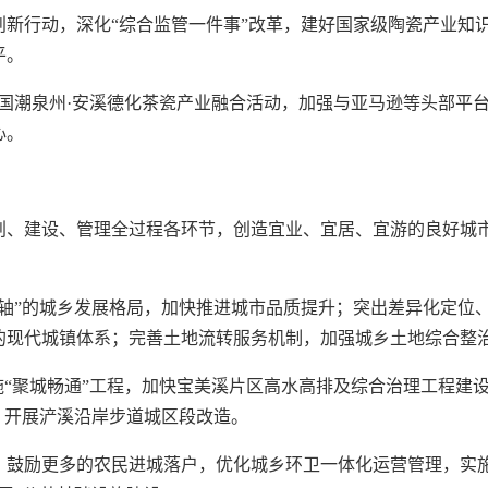
新行动，深化“综合监管一件事”改革，建好国家级陶瓷产业知
平。
化国潮泉州·安溪德化茶瓷产业融合活动，加强与亚马逊等头部平
心。
划、建设、管理全过程各环节，创造宜业、宜居、宜游的良好城
轴”的城乡发展格局，加快推进城市品质提升；突出差异化定位
的现代城镇体系；完善土地流转服务机制，加强城乡土地综合整
施“聚城畅通”工程，加快宝美溪片区高水高排及综合治理工程建
，开展浐溪沿岸步道城区段改造。
，鼓励更多的农民进城落户，优化城乡环卫一体化运营管理，实