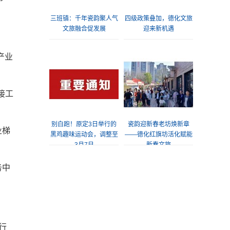
三班镇：千年瓷韵聚人气
四级政策叠加，德化文旅
文旅融合促发展
迎来新机遇
产业
接工
别白跑！原定3日举行的
瓷韵迎新春老坊焕新章
业梯
黑鸡趣味运动会，调整至
——德化红旗坊活化赋能
3月7日
新春文旅
务中
行