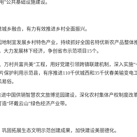
用”公共基础设施建设。
进城乡融合，有力有效推进乡村全面振兴。
因地制宜发展乡村特色产业，持续抓好全国名特优新农产品整体
个，大力发展林下经济，争创省市示范项目15个。
、万村共富共美”工程，用好党建引领跨镇联建机制，深入实施“
片保护利用示范县，有序推进110千伏城西和35千伏春美输变电
风易俗。
推进中国供销智慧农文旅博览园建设，深化农村集体产权制度改
造“环戴云山”绿色经济产业带。
，巩固拓展生态文明示范创建成果，加快建设美丽德化。