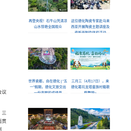
再登央视！石牛山凭清凉
这位德化陶瓷专家赴马来
山水惊艳全国观众
西亚开展陶瓷主题讲座及
瓷板画制作体验活动
世界瓷都，自在德化 | “五
三月三（4月17日），来
一”假期，德化文旅交出
德化葛坑龙塔畲族村载歌
会议
一份亮眼的成绩单
载舞吧~
、三
面贯
创