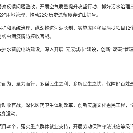
督察反馈问题整改，开展空气质量提升攻坚行动，抓好污水治理
公”用地管理，推动22处历史遗留废弃矿山销号。
护和系统治理，纵深推进河湖长制，实施库区移民后扶项目12
材线虫病疫情防控收官战。
抽水蓄能电站建设，深入开展“无废城市”建设，创新“双碳”管
力而为、量力而行，多谋民生之利、多解民生之忧，保障好百姓
行动收官战，深化医药卫生体制改革，创新实施文化惠民工程，
健身运动。
目40个，落实重点群体就业支持，开展劳动保障守法诚信等级