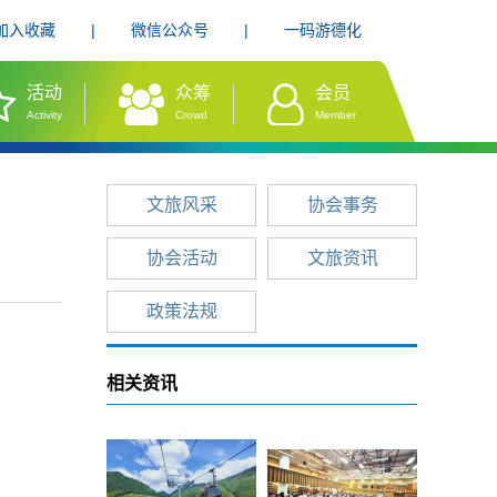
加入收藏
|
微信公众号
|
一码游德化
活动
众筹
会员
Activity
Crowd
Member
文旅风采
协会事务
协会活动
文旅资讯
政策法规
相关资讯