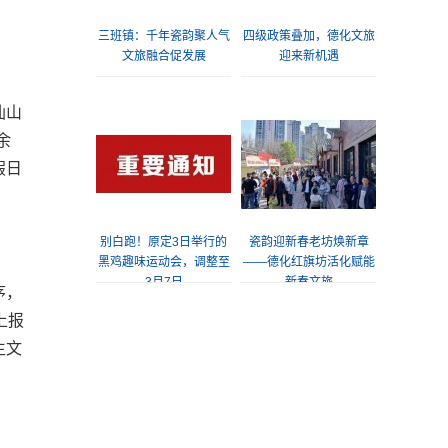
三班镇：千年瓷韵聚人气
四级政策叠加，德化文旅
文旅融合促发展
迎来新机遇
仙山
余
假日
别白跑！原定3日举行的
瓷韵迎新春老坊焕新章
黑鸡趣味运动会，调整至
——德化红旗坊活化赋能
3月7日
新春文旅
序，
上报
生文