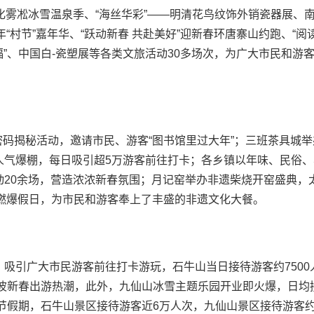
州德化雾凇冰雪温泉季、“海丝华彩”——明清花鸟纹饰外销瓷器展、
年“村节”嘉年华、“跃动新春 共赴美好”迎新春环唐寨山约跑、“阅
福”、中国白-瓷塑展等各类文旅活动30多场次，为广大市民和游
密码揭秘活动，邀请市民、游客“图书馆里过大年”；三班茶具城举
人气爆棚，每日吸引超5万游客前往打卡；各乡镇以年味、民俗、
动20余场，营造浓浓新春氛围；月记窑举办非遗柴烧开窑盛典，
”燃爆假日，为市民和游客奉上了丰盛的非遗文化大餐。
吸引广大市民游客前往打卡游玩，石牛山当日接待游客约7500
一波新春出游热潮，此外，九仙山冰雪主题乐园开业即火爆，日均
节假期，石牛山景区接待游客近6万人次，九仙山景区接待游客约4