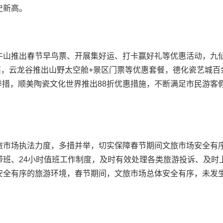
史新高。
牛山推出春节早鸟票、开展集好运、打卡赢好礼等优惠活动，九
票，云龙谷推出山野太空舱+景区门票等优惠套餐，德化瓷艺城百
销举措，顺美陶瓷文化世界推出88折优惠措施，不断满足市民游客
旅市场执法力度，多措并举，切实保障春节期间文旅市场安全有
带班、24小时值班工作制度，及时有效处理各类旅游投诉、及时
安全有序的旅游环境，春节期间，文旅市场总体安全有序，未发