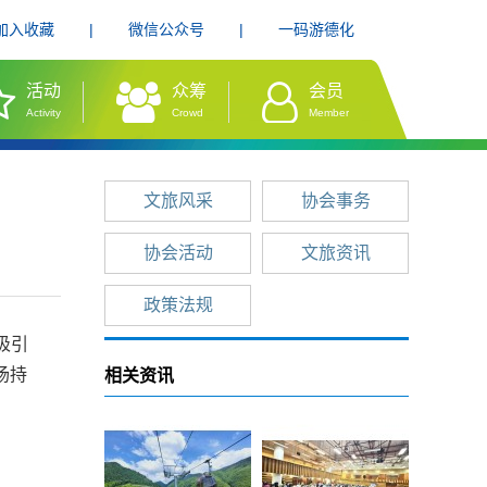
加入收藏
|
微信公众号
|
一码游德化
活动
众筹
会员
Activity
Crowd
Member
文旅风采
协会事务
协会活动
文旅资讯
政策法规
吸引
场持
相关资讯