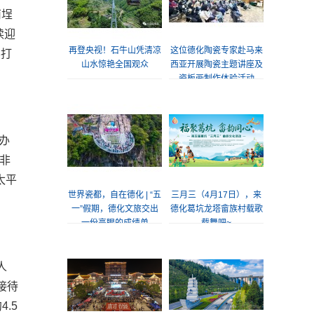
南埕
读迎
再登央视！石牛山凭清凉
这位德化陶瓷专家赴马来
客打
山水惊艳全国观众
西亚开展陶瓷主题讲座及
瓷板画制作体验活动
办
非
太平
世界瓷都，自在德化 | “五
三月三（4月17日），来
一”假期，德化文旅交出
德化葛坑龙塔畲族村载歌
一份亮眼的成绩单
载舞吧~
人
接待
.5