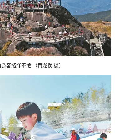
游客络绎不绝 （黄龙俣 摄）