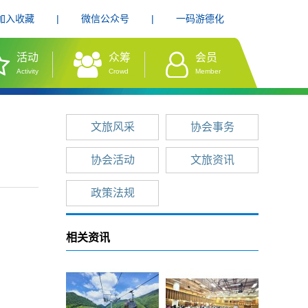
加入收藏
|
微信公众号
|
一码游德化
活动
众筹
会员
Activity
Crowd
Member
文旅风采
协会事务
协会活动
文旅资讯
政策法规
相关资讯