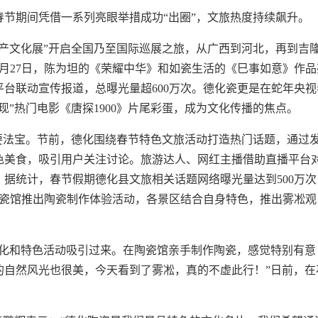
年春节期间凭借一系列亮眼举措成功“出圈”，文旅热度持续飙升。
产文化展”开启全国乃至国际巡展之旅，从广西到河北，再到吉
月27日，陈为坦的《荣耀中华》和如瓷生活的《巳事如意》作品
平台联动宣传报道，总曝光量超600万次。德化瓷更是在蛇年央视
”热门电影《唐探1900》片尾彩蛋，成为文化传播的焦点。
要法宝。节前，德化围绕春节特色文旅活动打造热门话题，通过
色美食，吸引用户关注讨论。旅游达人、网红主播借助直播平台
据统计，春节假期德化县文旅相关话题网络曝光量达到500万次
陶瓷馆推出陶瓷制作体验活动，各景区结合自身特色，推出雾凇观
文化和特色活动吸引过来。在陶瓷馆亲手制作陶瓷，感觉特别有意
的自然风光也很美，今天看到了雾凇，真的不虚此行！”日前，在