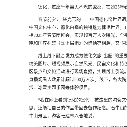
德化，这座千年窑火不熄的瓷都，在2025
春节前夕，“瓷光玉韵——中国德化窑世界遗
中国文化中心，德化白瓷的独特魅力惊艳世界。1
相2025年春节团拜会，实现超百万人次曝光，全
晚和国宾礼瓷《喜上眉梢》的惊艳亮相后，又“闪现
线上线下融合发力成为德化文旅“出圈”的重
精美图片、短视频展示自然风光、民宿文化和特
区景点和文旅活动进行现场直播，实现线上引流。
直播观看人数累计超过200万人次。线下，各大
赏、冰雪主题乐园等体验项目。
“我在网上看到德化的宣传，被这里的陶瓷
思，还能把自己的作品带回去留作纪念。石牛山
牛山景区，游客张建林兴奋地说。