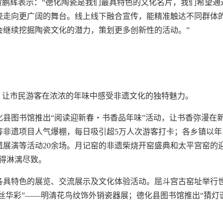
黄鹏辉表示：“德化陶瓷是我们最具特色的文化名片，我们希望通
瓷走向更广阔的舞台。线上线下融合宣传，能精准触达不同群体
会继续挖掘陶瓷文化的潜力，策划更多创新性的活动。”
，让市民游客在浓浓的年味中感受非遗文化的独特魅力。
县图书馆推出“阅读迎新春・书香品年味”活动，让书香弥漫在
等非遗项目人气爆棚，每日吸引超5万人次游客打卡；各乡镇以年
展演等活动20余场。月记窑的非遗柴烧开窑盛典和太平宫窑的
现得淋漓尽致。
各具特色的展览、交流展示及文化体验活动。屈斗宫古窑址举行
海丝华彩”——明清花鸟纹饰外销瓷器展；德化县图书馆推出“猜灯