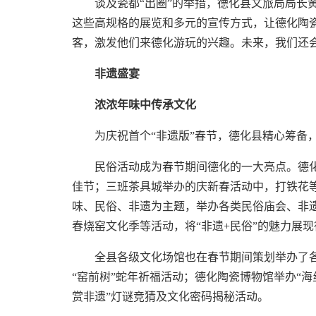
谈及瓷都“出圈”的举措，德化县文旅局局长
这些高规格的展览和多元的宣传方式，让德化陶
客，激发他们来德化游玩的兴趣。未来，我们还
非遗盛宴
浓浓年味中传承文化
为庆祝首个“非遗版”春节，德化县精心筹备
民俗活动成为春节期间德化的一大亮点。德化
佳节；三班茶具城举办的庆新春活动中，打铁花
味、民俗、非遗为主题，举办各类民俗庙会、非遗
春烧窑文化季等活动，将“非遗+民俗”的魅力展
全县各级文化场馆也在春节期间策划举办了
“窑前树”蛇年祈福活动；德化陶瓷博物馆举办“
赏非遗”灯谜竞猜及文化密码揭秘活动。