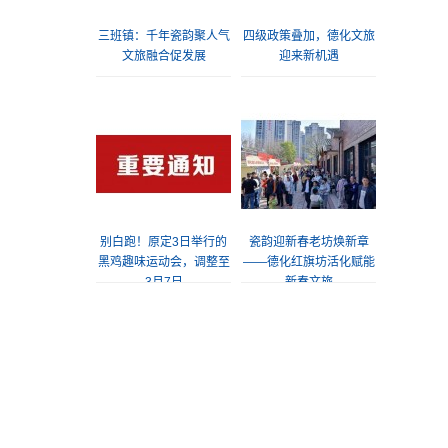
三班镇：千年瓷韵聚人气
四级政策叠加，德化文旅
文旅融合促发展
迎来新机遇
别白跑！原定3日举行的
瓷韵迎新春老坊焕新章
黑鸡趣味运动会，调整至
——德化红旗坊活化赋能
3月7日
新春文旅