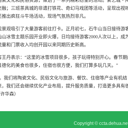
陶瓷文化和民俗资源，策划了一系列精彩纷呈的活动。瓷艺城・
交融；三班茶具城的非遗打铁花、奇幻马戏团等活动，呈现出视
还推出疯狂斗牛场活动，现场气氛热烈非凡。
凇景观吸引了大量游客前往打卡。正月初七，石牛山当日接待游
九仙山冰雪主题乐园开业即火爆，日均接待游客2000人次以上，成
流量和门票收入均创开园以来同期历史新高。
客王丹表示：“这里的冰雪项目很多，孩子玩得特别开心。春节期
且德化的美食也很多，住宿也很方便，我们打算多玩几天。”
向。我们将陶瓷文化、民俗文化与旅游、餐饮、住宿等产业有机结
来，我们还会继续优化产业布局，提升服务质量，打造更多具有
 许华森）
Copyright © ccta.deh