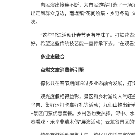
惠民演出接连不断，为市民游客打造了一场场
出走到群众身边，南埕镇“花间绘集・乡野冬韵”文
次。
“这些非遗活动让春节更有年味了。打铁花
好，希望这些传统技艺能一直传承下去。”在观
多业态融合
点燃文旅消费新引擎
德化县在春节期间通过多业态融合发展，打
观光度假相得益彰，景区和乡村游均人气旺
鸟票、集好运打卡赢好礼等活动；九仙山推出新
+景区门票优惠套餐。乡村游也受热捧，浔中、水
春看戏・乐享非遗木偶”展演活动；云龙谷景区的