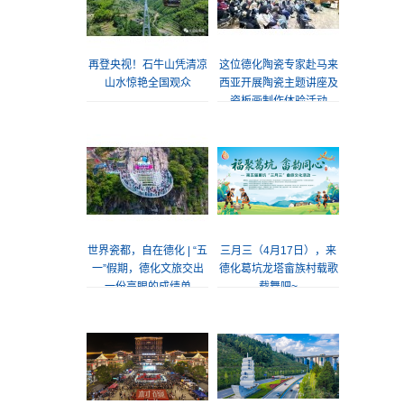
再登央视！石牛山凭清凉
这位德化陶瓷专家赴马来
山水惊艳全国观众
西亚开展陶瓷主题讲座及
瓷板画制作体验活动
世界瓷都，自在德化 | “五
三月三（4月17日），来
一”假期，德化文旅交出
德化葛坑龙塔畲族村载歌
一份亮眼的成绩单
载舞吧~