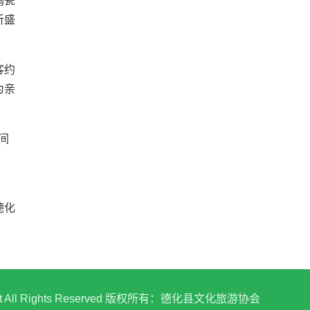
陶瓷
听盛
客约
为亲
间
德化
ua.net All Rights Reserved 版权所有：德化县文化旅游协会