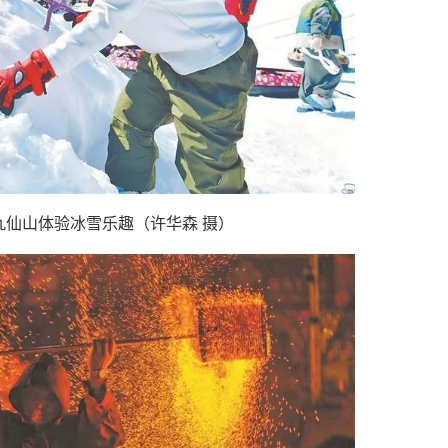
九仙山体验冰雪乐趣（许华森 摄）