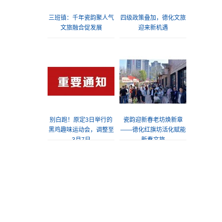
三班镇：千年瓷韵聚人气
四级政策叠加，德化文旅
文旅融合促发展
迎来新机遇
别白跑！原定3日举行的
瓷韵迎新春老坊焕新章
黑鸡趣味运动会，调整至
——德化红旗坊活化赋能
3月7日
新春文旅