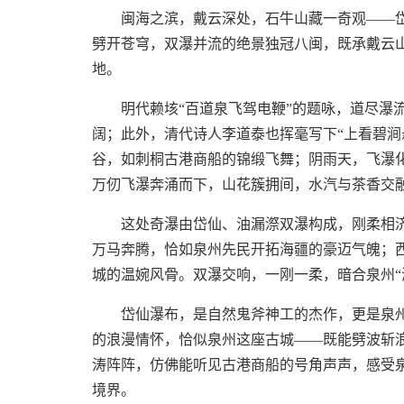
闽海之滨，戴云深处，石牛山藏一奇观——岱仙
劈开苍穹，双瀑并流的绝景独冠八闽，既承戴云
地。
明代赖垓“百道泉飞驾电鞭”的题咏，道尽瀑
阔；此外，清代诗人李道泰也挥毫写下“上看碧涧
谷，如刺桐古港商船的锦缎飞舞；阴雨天，飞瀑
万仞飞瀑奔涌而下，山花簇拥间，水汽与茶香交融
这处奇瀑由岱仙、油漏漈双瀑构成，刚柔相
万马奔腾，恰如泉州先民开拓海疆的豪迈气魄；
城的温婉风骨。双瀑交响，一刚一柔，暗合泉州“
岱仙瀑布，是自然鬼斧神工的杰作，更是泉州
的浪漫情怀，恰似泉州这座古城——既能劈波斩
涛阵阵，仿佛能听见古港商船的号角声声，感受泉
境界。