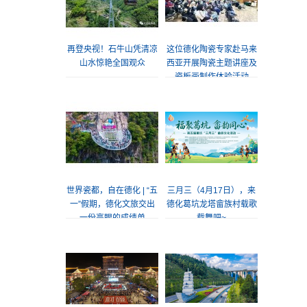
再登央视！石牛山凭清凉
这位德化陶瓷专家赴马来
山水惊艳全国观众
西亚开展陶瓷主题讲座及
瓷板画制作体验活动
世界瓷都，自在德化 | “五
三月三（4月17日），来
一”假期，德化文旅交出
德化葛坑龙塔畲族村载歌
一份亮眼的成绩单
载舞吧~