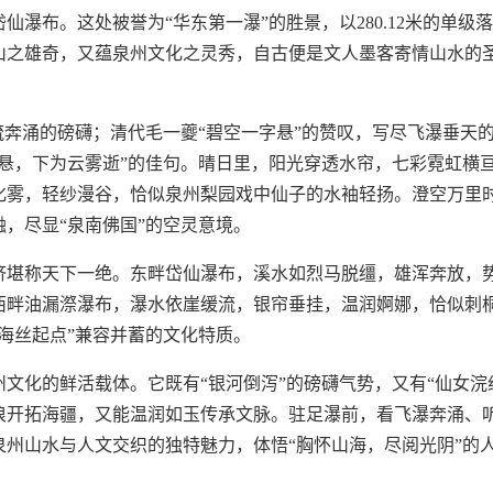
瀑布。这处被誉为“华东第一瀑”的胜景，以280.12米的单级
山之雄奇，又蕴泉州文化之灵秀，自古便是文人墨客寄情山水的
流奔涌的磅礴；清代毛一夔“碧空一字悬”的赞叹，写尽飞瀑垂天
悬，下为云雾逝”的佳句。晴日里，阳光穿透水帘，七彩霓虹横
化雾，轻纱漫谷，恰似泉州梨园戏中仙子的水袖轻扬。澄空万里
，尽显“泉南佛国”的空灵意境。
济堪称天下一绝。东畔岱仙瀑布，溪水如烈马脱缰，雄浑奔放，
西畔油漏漈瀑布，瀑水依崖缓流，银帘垂挂，温润婀娜，恰似刺
海丝起点”兼容并蓄的文化特质。
文化的鲜活载体。它既有“银河倒泻”的磅礴气势，又有“仙女浣
浪开拓海疆，又能温润如玉传承文脉。驻足瀑前，看飞瀑奔涌、
州山水与人文交织的独特魅力，体悟“胸怀山海，尽阅光阴”的