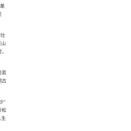
落差
圣
的壮
亘山
时，
势若
桐古
纱”
听松
人生