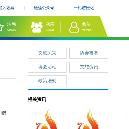
加入收藏
|
微信公众号
|
一码游德化
活动
众筹
会员
Activity
Crowd
Member
文旅风采
协会事务
协会活动
文旅资讯
政策法规
相关资讯
们倡