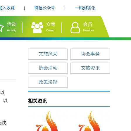
加入收藏
|
微信公众号
|
一码游德化
活动
众筹
会员
Activity
Crowd
Member
文旅风采
协会事务
协会活动
文旅资讯
政策法规
会以
，以
相关资讯
。
康快